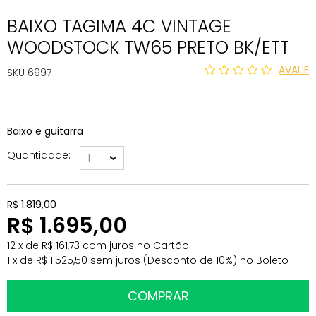
BAIXO TAGIMA 4C VINTAGE
WOODSTOCK TW65 PRETO BK/ETT
AVALIE
SKU 6997
Baixo e guitarra
Quantidade
1
R$ 1.819,00
R$ 1.695,00
12
x
de
R$ 161,73
com juros
no
Cartão
1
x
de
R$ 1.525,50
sem juros
(Desconto
de
10%)
no
Boleto