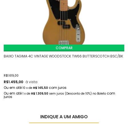
COMPRAR
BAIXO TAGIMA 4C VINTAGE WOODSTOCK TW66 BUTTERSCOTCH BSC/BK
B
R$
1.619,00
R
R$
1.455,00
à vista
10
x
de
R$ 145,50
1
x
de
R$ 1.309,50
sem juros
(Desconto
de
10%)
no
Boleto
INDIQUE A UM AMIGO