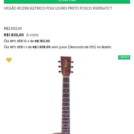
VIOLÃO ROZINI ELETRICO FOLK LOURO PRETO FOSCO RX315ATCT
R$
2.002,00
R$
1.820,00
à vista
10
x
de
R$ 182,00
1
x
de
R$ 1.638,00
sem juros
(Desconto
de
10%)
no
Boleto
-6%