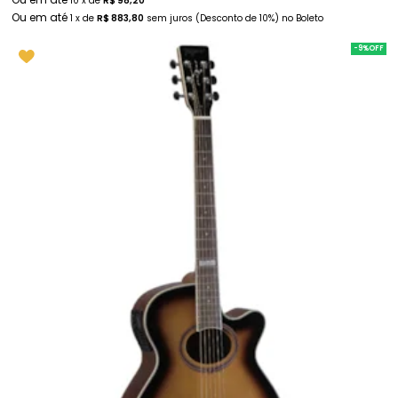
10
x
de
R$ 98,20
1
x
de
R$ 883,80
sem juros
(Desconto
de
10%)
no
Boleto
-9%