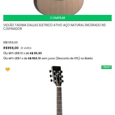
COMPRAR
VIOLÃO TAGIMA DALLAS ELETRICO ATIVO AÇO NATURAL ENCERADO NS
C/AFINADOR
R$
1.055,00
R$
959,00
à vista
10
x
de
R$ 95,90
1
x
de
R$ 863,10
sem juros
(Desconto
de
10%)
no
Boleto
-6%