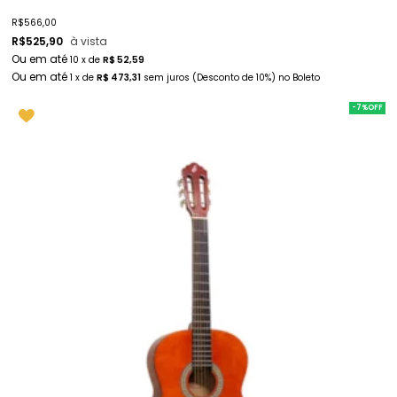
R$
566,00
R$
525,90
à vista
10
x
de
R$ 52,59
1
x
de
R$ 473,31
sem juros
(Desconto
de
10%)
no
Boleto
-7%