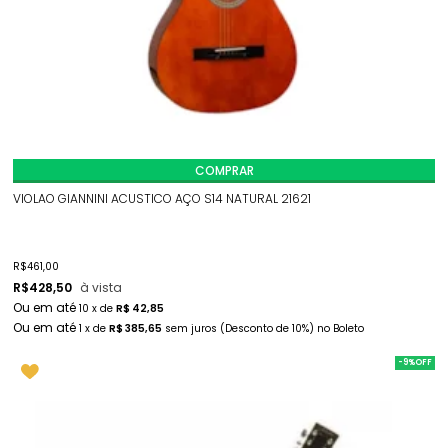
COMPRAR
VIOLAO GIANNINI ACUSTICO AÇO S14 NATURAL 21621
R$
461,00
R$
428,50
à vista
10
x
de
R$ 42,85
1
x
de
R$ 385,65
sem juros
(Desconto
de
10%)
no
Boleto
-9%