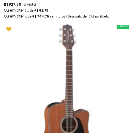
R$
827,50
à vista
10
x
de
R$ 82,75
1
x
de
R$ 744,75
sem juros
(Desconto
de
10%)
no
Boleto
-8%