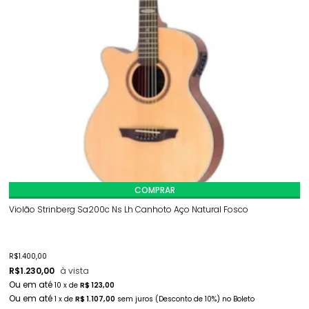
COMPRAR
Violão Strinberg Sa200c Ns Lh Canhoto Aço Natural Fosco
R$
1.400,00
R$
1.230,00
à vista
10
x
de
R$ 123,00
1
x
de
R$ 1.107,00
sem juros
(Desconto
de
10%)
no
Boleto