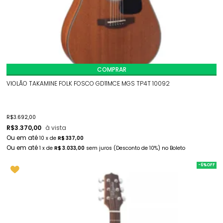
COMPRAR
VIOLÃO TAKAMINE FOLK FOSCO GD11MCE MGS TP4T 10092
R$
3.692,00
R$
3.370,00
à vista
10
x
de
R$ 337,00
1
x
de
R$ 3.033,00
sem juros
(Desconto
de
10%)
no
Boleto
-6%