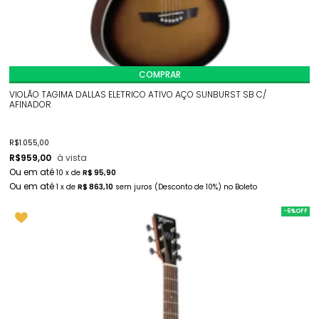
COMPRAR
VIOLÃO TAGIMA DALLAS ELETRICO ATIVO AÇO SUNBURST SB C/
AFINADOR
R$
1.055,00
R$
959,00
à vista
10
x
de
R$ 95,90
1
x
de
R$ 863,10
sem juros
(Desconto
de
10%)
no
Boleto
-6%