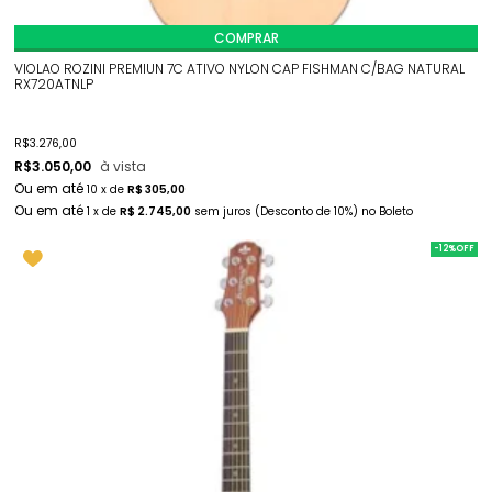
COMPRAR
VIOLAO ROZINI PREMIUN 7C ATIVO NYLON CAP FISHMAN C/BAG NATURAL
RX720ATNLP
R$
3.276,00
R$
3.050,00
à vista
10
x
de
R$ 305,00
1
x
de
R$ 2.745,00
sem juros
(Desconto
de
10%)
no
Boleto
-12%