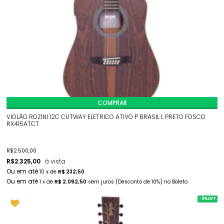
COMPRAR
VIOLÃO ROZINI 12C CUTWAY ELETRICO ATIVO P BRASIL L PRETO FOSCO
RX415ATCT
R$
2.500,00
R$
2.325,00
à vista
10
x
de
R$ 232,50
1
x
de
R$ 2.092,50
sem juros
(Desconto
de
10%)
no
Boleto
-9%