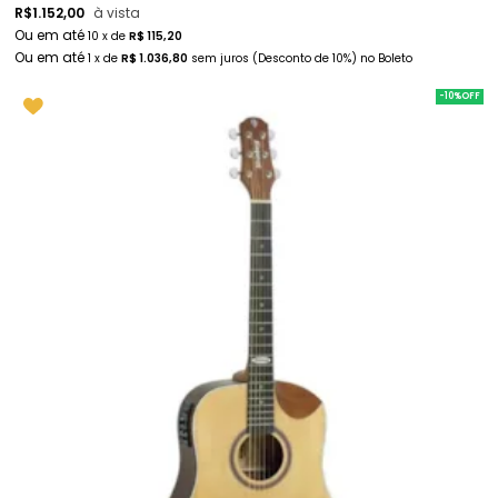
R$
1.152,00
à vista
10
x
de
R$ 115,20
1
x
de
R$ 1.036,80
sem juros
(Desconto
de
10%)
no
Boleto
-10%