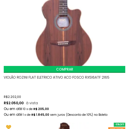
COMPRAR
VIOLÃO ROZINI FLAT ELETRICO ATIVO ACO FOSCO RX516ATF 2165
R$
2.202,00
R$
2.050,00
à vista
10
x
de
R$ 205,00
1
x
de
R$ 1.845,00
sem juros
(Desconto
de
10%)
no
Boleto
-6%