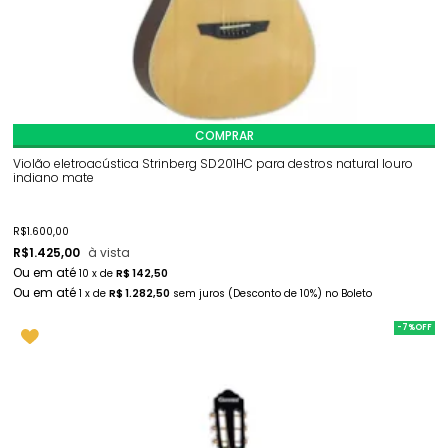
COMPRAR
Violão eletroacústica Strinberg SD201HC para destros natural louro
indiano mate
R$
1.600,00
R$
1.425,00
à vista
10
x
de
R$ 142,50
1
x
de
R$ 1.282,50
sem juros
(Desconto
de
10%)
no
Boleto
-7%