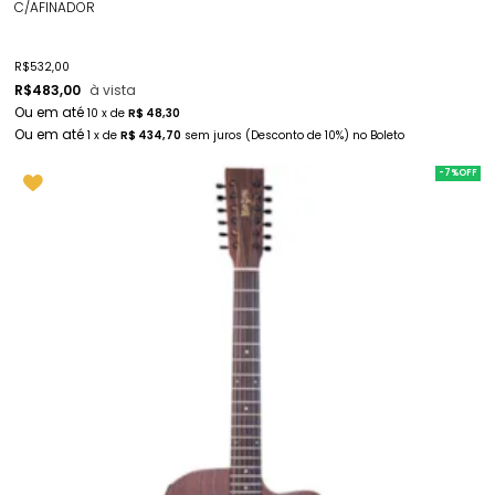
C/AFINADOR
R$
532,00
R$
483,00
à vista
10
x
de
R$ 48,30
1
x
de
R$ 434,70
sem juros
(Desconto
de
10%)
no
Boleto
-7%