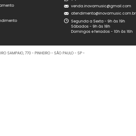
amento
venda.inovamusic@gmail.com
atendimento@inovamusic.com.br
endimento
Segunda a Sexta - 9h às 19h
Sábados - 9h às 18h
Domingos e feriados - 10h às 16h
RO SAMPAIO, 770
-
PINHEIRO
-
SÃO PAULO
-
SP
-