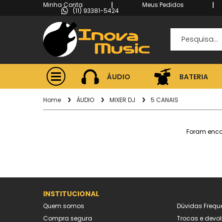
Minha Conta
Meus Pedidos
(11) 93381-5424
ÁUDIO
BATERIA
ÁUDIO
BATERIA
Home
ÁUDIO
MIXER DJ
5 CANAIS
Foram enc
INSTITUCIONAL
Quem somos
Dúvidas Frequ
Compra segura
Trocas e devo