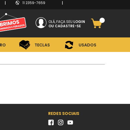
11 2359-7659
RO
TECLAS
USADOS
OLÁ, FAÇA SEU
LOGIN
CADASTRE-SE
RO
TECLAS
USADOS
REDES SOCIAIS