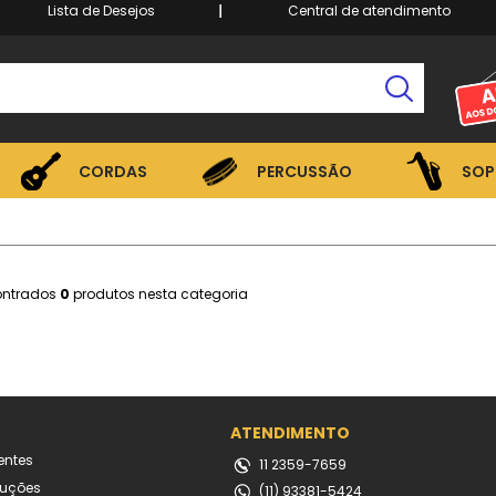
Lista de Desejos
Central de atendimento
CORDAS
PERCUSSÃO
SOP
CORDAS
PERCUSSÃO
SOP
ontrados
0
produtos nesta categoria
ATENDIMENTO
entes
11 2359-7659
luções
(11) 93381-5424