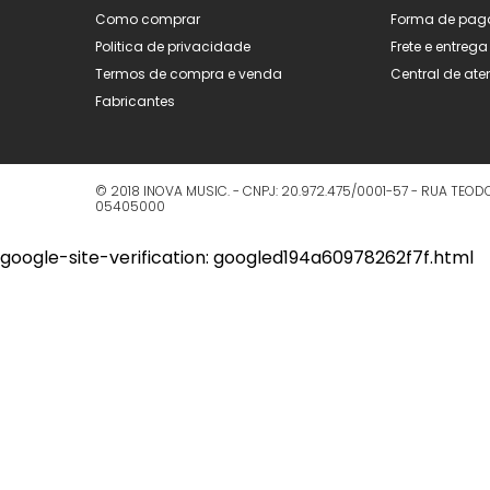
Como comprar
Forma de pag
Politica de privacidade
Frete e entrega
Termos de compra e venda
Central de at
Fabricantes
© 2018
INOVA MUSIC.
- CNPJ:
20.972.475/0001-57
-
RUA TEODO
05405000
google-site-verification: googled194a60978262f7f.html