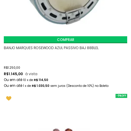
COMPRAR
BANJO MARQUES ROSEWOOD AZUL PASSIVO BAJ 88BLEL
R$
1.250,00
R$
1.145,00
à vista
10
x
de
R$ 114,50
1
x
de
R$ 1.030,50
sem juros
(Desconto
de
10%)
no
Boleto
-9%