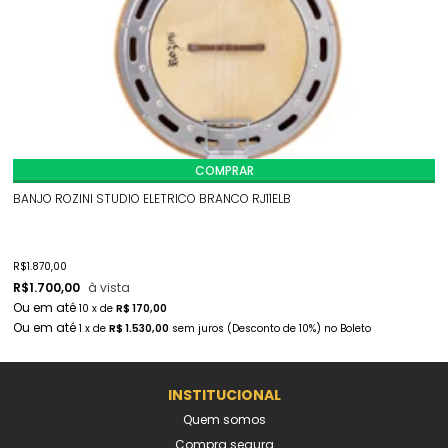
COMPRAR
BANJO ROZINI STUDIO ELETRICO BRANCO RJ11ELB
R$
1.870,00
R$
1.700,00
à vista
10
x
de
R$ 170,00
1
x
de
R$ 1.530,00
sem juros
(Desconto
de
10%)
no
Boleto
INSTITUCIONAL
Quem somos
Compra segura