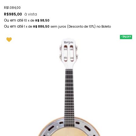
R$
1.084,00
R$
985,00
à vista
10
x
de
R$ 98,50
1
x
de
R$ 886,50
sem juros
(Desconto
de
10%)
no
Boleto
-9%