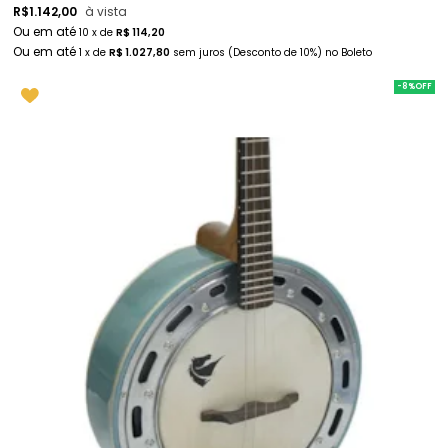
R$
1.142,00
à vista
10
x
de
R$ 114,20
1
x
de
R$ 1.027,80
sem juros
(Desconto
de
10%)
no
Boleto
-8%