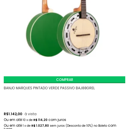
COMPRAR
BANJO MARQUES PINTADO VERDE PASSIVO BAJ88GREL
R
R$
1.142,00
à vista
10
x
de
R$ 114,20
1
x
de
R$ 1.027,80
sem juros
(Desconto
de
10%)
no
Boleto