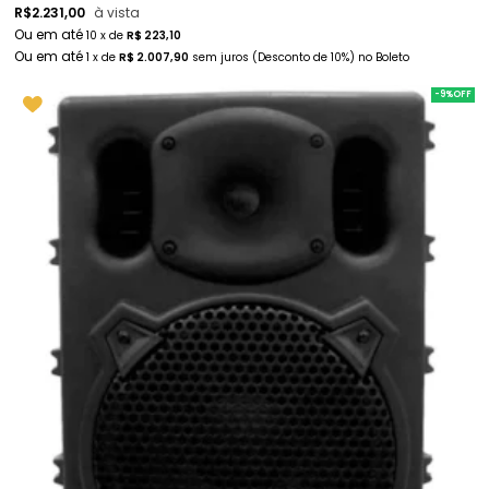
R$
2.231,00
à vista
10
x
de
R$ 223,10
1
x
de
R$ 2.007,90
sem juros
(Desconto
de
10%)
no
Boleto
-9%