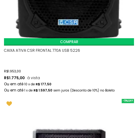
COMPRAR
CAIXA ATIVA CSR FRONTAL 770A USB 5226
R$
1.953,00
R$
1.775,00
à vista
10
x
de
R$ 177,50
1
x
de
R$ 1.597,50
sem juros
(Desconto
de
10%)
no
Boleto
-9%