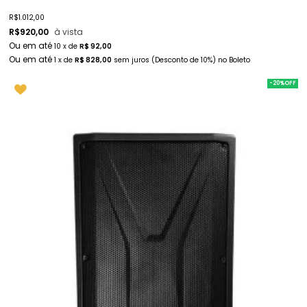
R$
1.012,00
R$
920,00
à vista
10
x
de
R$ 92,00
1
x
de
R$ 828,00
sem juros
(Desconto
de
10%)
no
Boleto
-20%