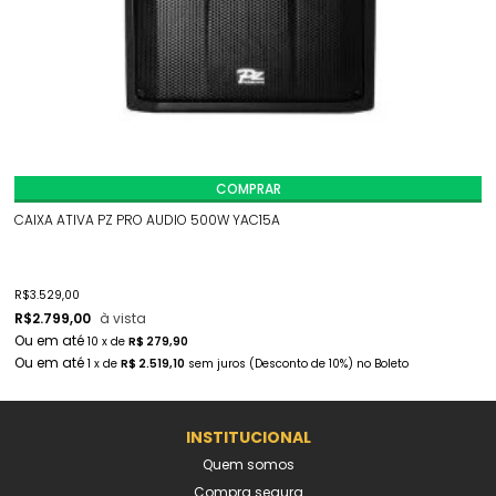
COMPRAR
CAIXA ATIVA PZ PRO AUDIO 500W YAC15A
R$
3.529,00
R$
2.799,00
à vista
10
x
de
R$ 279,90
1
x
de
R$ 2.519,10
sem juros
(Desconto
de
10%)
no
Boleto
INSTITUCIONAL
Quem somos
Compra segura