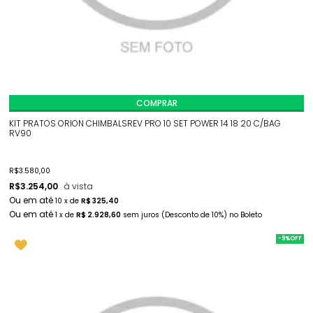
COMPRAR
KIT PRATOS ORION CHIMBALSREV PRO 10 SET POWER 14 18 20 C/BAG
RV90
R$
3.580,00
R$
3.254,00
à vista
10
x
de
R$ 325,40
1
x
de
R$ 2.928,60
sem juros
(Desconto
de
10%)
no
Boleto
-9%