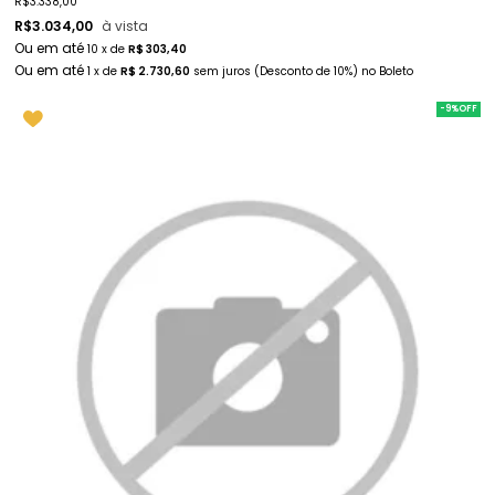
R$
3.338,00
R$
3.034,00
à vista
10
x
de
R$ 303,40
1
x
de
R$ 2.730,60
sem juros
(Desconto
de
10%)
no
Boleto
-9%