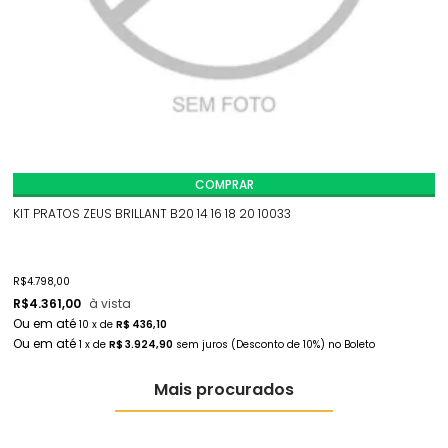
COMPRAR
KIT PRATOS ZEUS BRILLANT B20 14 16 18 20 10033
R$
4.798,00
R$
4.361,00
à vista
10
x
de
R$ 436,10
1
x
de
R$ 3.924,90
sem juros
(Desconto
de
10%)
no
Boleto
Mais procurados