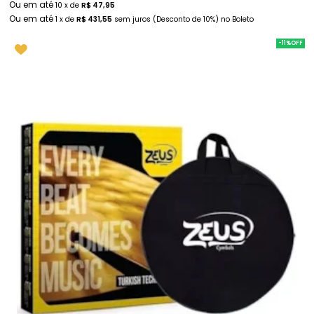
10
x
de
R$ 47,95
1
x
de
R$ 431,55
sem juros
(Desconto
de
10%)
no
Boleto
-11%