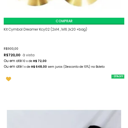
COMPRAR
Kit Cymbal Dreamer Kcy02 (2x14 , 1x16 ,1x20 +bag)
R$
900,00
R$
720,00
à vista
10
x
de
R$ 72,00
1
x
de
R$ 648,00
sem juros
(Desconto
de
10%)
no
Boleto
-20%