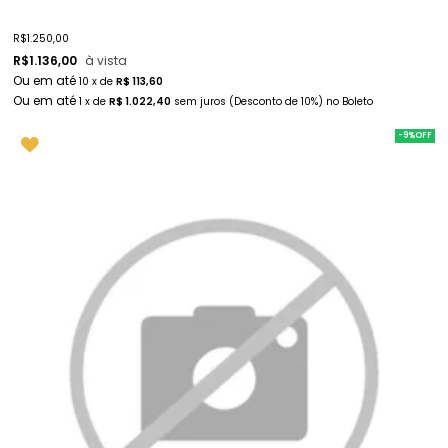
R$
1.250,00
R$
1.136,00
à vista
10
x
de
R$ 113,60
1
x
de
R$ 1.022,40
sem juros
(Desconto
de
10%)
no
Boleto
-9%