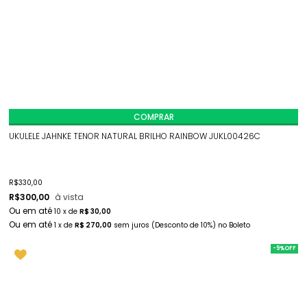
COMPRAR
UKULELE JAHNKE TENOR NATURAL BRILHO RAINBOW JUKL00426C
R$
330,00
R$
300,00
à vista
10
x
de
R$ 30,00
1
x
de
R$ 270,00
sem juros
(Desconto
de
10%)
no
Boleto
-9%