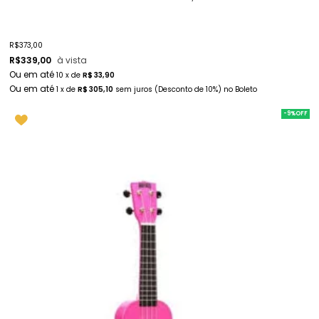
R$
373,00
R$
339,00
à vista
10
x
de
R$ 33,90
1
x
de
R$ 305,10
sem juros
(Desconto
de
10%)
no
Boleto
-9%