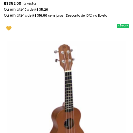
R$
352,00
à vista
10
x
de
R$ 35,20
1
x
de
R$ 316,80
sem juros
(Desconto
de
10%)
no
Boleto
-9%