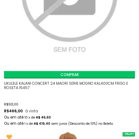
COMPRAR
UKULELE KALANI CONCERT 24 MAORI SERIE MOGNO KAL400CM FRISO E
ROSETA 15457
R$
513,00
R$
466,00
à vista
10
x
de
R$ 46,60
1
x
de
R$ 419,40
sem juros
(Desconto
de
10%)
no
Boleto
-9%