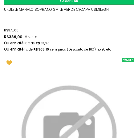
COMPRAR
UKULELE MAHALO SOPRANO SMILE VERDE C/CAPA USMILEGN
R$
373,00
R$
339,00
à vista
10
x
de
R$ 33,90
1
x
de
R$ 305,10
sem juros
(Desconto
de
10%)
no
Boleto
-9%