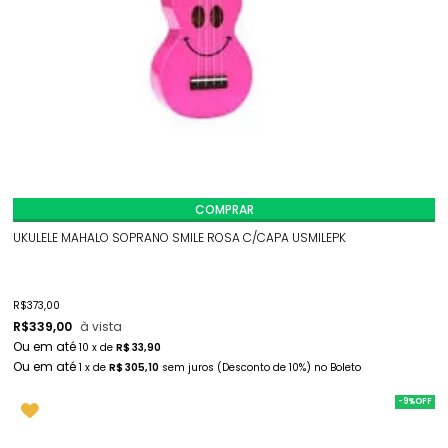
COMPRAR
UKULELE MAHALO SOPRANO SMILE ROSA C/CAPA USMILEPK
R$
373,00
R$
339,00
à vista
10
x
de
R$ 33,90
1
x
de
R$ 305,10
sem juros
(Desconto
de
10%)
no
Boleto
-9%