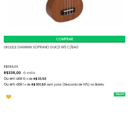
COMPRAR
UKULELE GIANNINI SOPRANO GUK21 WS C/BAG
R$
369,00
R$
335,00
à vista
10
x
de
R$ 33,50
1
x
de
R$ 301,50
sem juros
(Desconto
de
10%)
no
Boleto
-9%