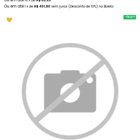
10
x
de
R$ 50,20
1
x
de
R$ 451,80
sem juros
(Desconto
de
10%)
no
Boleto
-9%