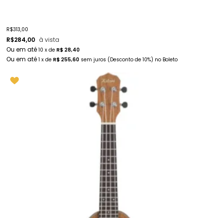
R$
313,00
R$
284,00
à vista
10
x
de
R$ 28,40
1
x
de
R$ 255,60
sem juros
(Desconto
de
10%)
no
Boleto