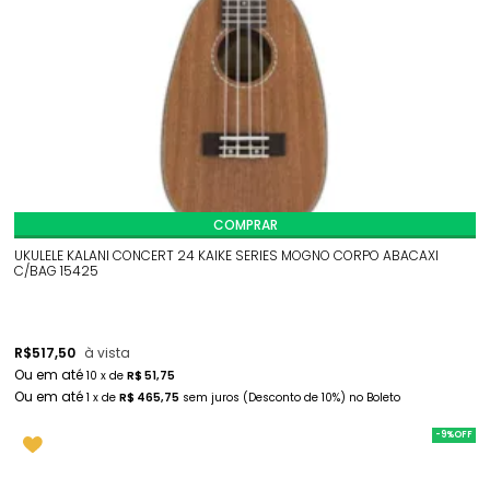
COMPRAR
UKULELE KALANI CONCERT 24 KAIKE SERIES MOGNO CORPO ABACAXI
C/BAG 15425
R$
517,50
à vista
10
x
de
R$ 51,75
1
x
de
R$ 465,75
sem juros
(Desconto
de
10%)
no
Boleto
-9%