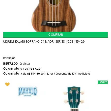
COMPRAR
UKULELE KALANI SOPRANO 24 MAORI SERIES 420SK 15429
R$
630,00
R$
572,00
à vista
10
x
de
R$ 57,20
1
x
de
R$ 514,80
sem juros
(Desconto
de
10%)
no
Boleto
-9%