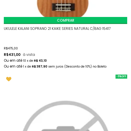
COMPRAR
UKULELE KALANI SOPRANO 21 KAIKE SERIES NATURAL C/BAG 15417
R$
475,00
R$
431,00
à vista
10
x
de
R$ 43,10
1
x
de
R$ 387,90
sem juros
(Desconto
de
10%)
no
Boleto
-9%