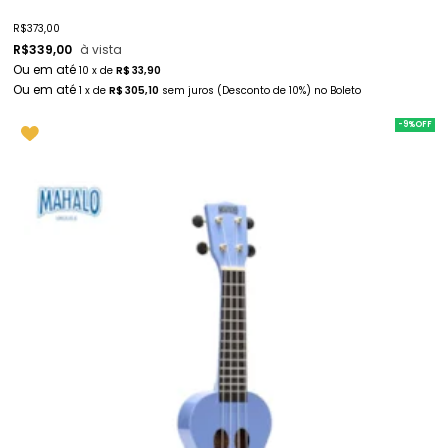
R$
373,00
R$
339,00
à vista
10
x
de
R$ 33,90
1
x
de
R$ 305,10
sem juros
(Desconto
de
10%)
no
Boleto
-9%