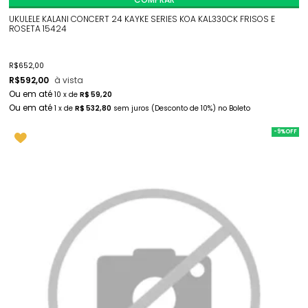
UKULELE KALANI CONCERT 24 KAYKE SERIES KOA KAL330CK FRISOS E
ROSETA 15424
R$
652,00
R$
592,00
à vista
10
x
de
R$ 59,20
1
x
de
R$ 532,80
sem juros
(Desconto
de
10%)
no
Boleto
-9%