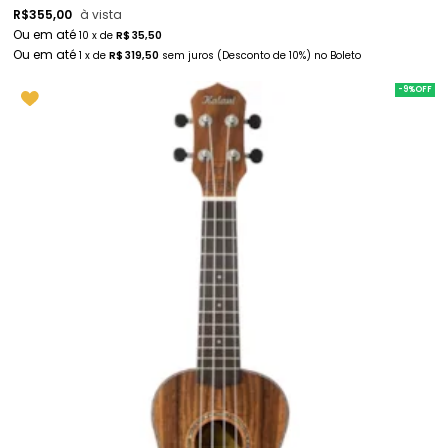
R$
355,00
à vista
10
x
de
R$ 35,50
1
x
de
R$ 319,50
sem juros
(Desconto
de
10%)
no
Boleto
-9%