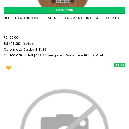
COMPRAR
UKULELE KALANI CONCERT 24 TRIBES KAL220 NATURAL SAPELE COM BAG
R$
460,00
R$
418,00
à vista
10
x
de
R$ 41,80
1
x
de
R$ 376,20
sem juros
(Desconto
de
10%)
no
Boleto
-9%