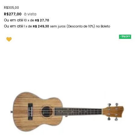
R$
305,00
R$
277,00
à vista
10
x
de
R$ 27,70
1
x
de
R$ 249,30
sem juros
(Desconto
de
10%)
no
Boleto
-9%