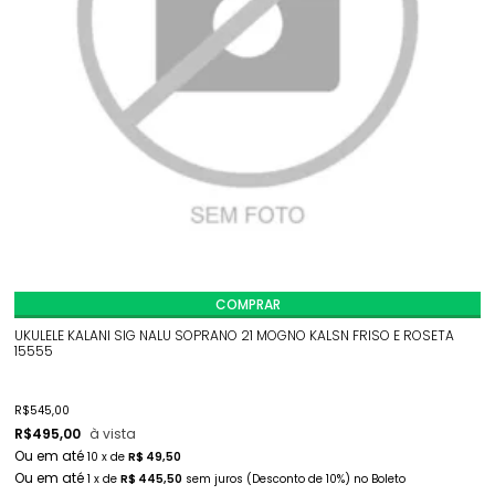
COMPRAR
UKULELE KALANI SIG NALU SOPRANO 21 MOGNO KALSN FRISO E ROSETA
15555
R$
545,00
R$
495,00
à vista
10
x
de
R$ 49,50
1
x
de
R$ 445,50
sem juros
(Desconto
de
10%)
no
Boleto