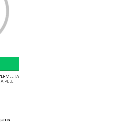
 VERMELHA
A PELE
juros