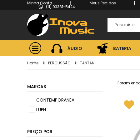
Minha Conta
Meus Pedidos
(11) 93381-5424
ÁUDIO
BATERIA
ÁUDIO
BATERIA
Home
PERCUSSÃO
TANTAN
Foram enc
MARCAS
CONTEMPORANEA
LUEN
PREÇO POR