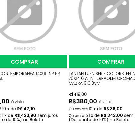
COMPRAR
COMPRAR
CONTEMPORANEA 14X60 NP PR
TANTAN LUEN SERIE COLORSTEEL
5LT
70X14 6 AFIN FERRAGEM CROMAD
CABRA 91013VM
R$
418,00
,00
R$
380,00
à vista
à vista
10
x
de
R$ 47,10
10
x
de
R$ 38,00
1
x
de
R$ 423,90
sem juros
1
x
de
R$ 342,00
sem 
to
de
10%)
no
Boleto
(Desconto
de
10%)
no
Boleto