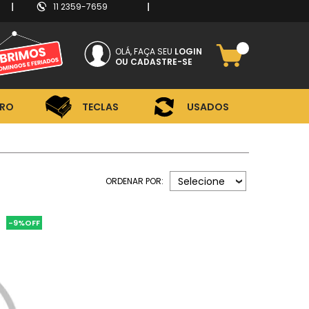
11 2359-7659
RO
TECLAS
USADOS
OLÁ, FAÇA SEU
LOGIN
CADASTRE-SE
RO
TECLAS
USADOS
Selecione
ORDENAR POR:
-9%