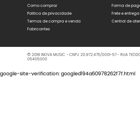
Como comprar
Forma de pag
Politica de privacidade
Frete e entrega
Termos de compra e venda
Central de at
Fabricantes
© 2018
INOVA MUSIC.
- CNPJ:
20.972.475/0001-57
-
RUA TEODO
05405000
google-site-verification: googled194a60978262f7f.html