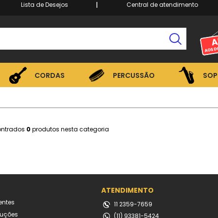
Lista de Desejos
Central de atendimento
CORDAS
PERCUSSÃO
SOP
CORDAS
PERCUSSÃO
SOP
ontrados
0
produtos nesta categoria
ATENDIMENTO
entes
11 2359-7659
luções
(11) 93381-5424