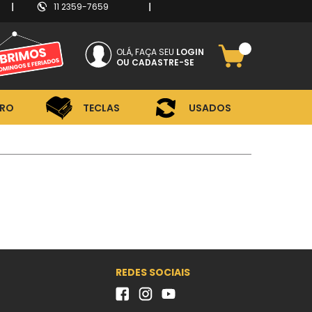
11 2359-7659
RO
TECLAS
USADOS
OLÁ, FAÇA SEU
LOGIN
CADASTRE-SE
RO
TECLAS
USADOS
REDES SOCIAIS