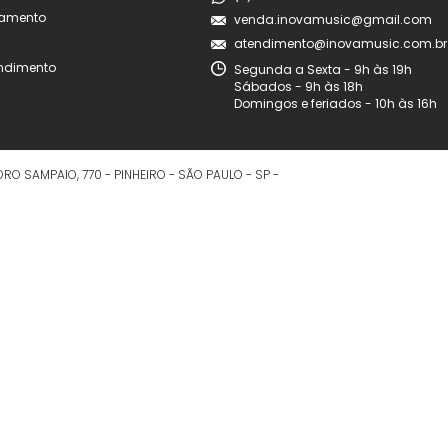
amento
venda.inovamusic@gmail.com
atendimento@inovamusic.com.br
endimento
Segunda a Sexta - 9h às 19h
Sábados - 9h às 18h
Domingos e feriados - 10h às 16h
RO SAMPAIO, 770
-
PINHEIRO
-
SÃO PAULO
-
SP
-