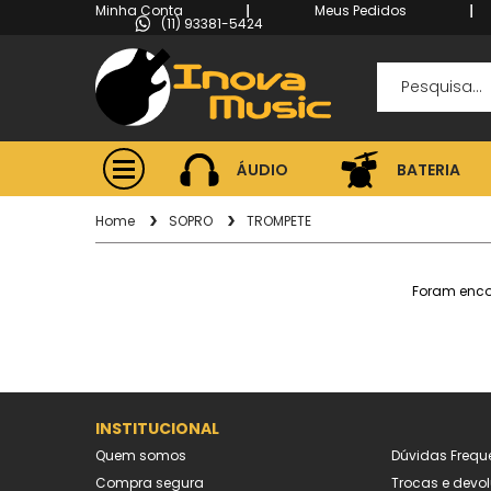
Minha Conta
Meus Pedidos
(11) 93381-5424
ÁUDIO
BATERIA
ÁUDIO
BATERIA
Home
SOPRO
TROMPETE
Foram enc
INSTITUCIONAL
Quem somos
Dúvidas Frequ
Compra segura
Trocas e devo