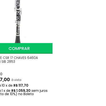
COMPRAR
TE CSR 17 CHAVES 6460A
 SIB 2853
00
77,00
à vista
10
x
de
R$ 117,70
1
x
de
R$ 1.059,30
sem juros
to
de
10%)
no
Boleto