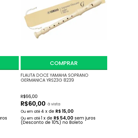
COMPRAR
FLAUTA DOCE YAMAHA SOPRANO
GERMANICA YRS23G 8239
R$
66,00
R$
60,00
à vista
4
x
de
R$ 15,00
uros
1
x
de
R$ 54,00
sem juros
(Desconto
de
10%)
no
Boleto