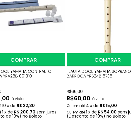
COMPRAR
COMPRAR
DOCE YAMAHA CONTRALTO
FLAUTA DOCE YAMAHA SOPRANO
 YRA28B 001810
BARROCA YRS24B 8738
0
R$
66,00
,00
R$
60,00
à vista
à vista
10
x
de
R$ 22,30
4
x
de
R$ 15,00
1
x
de
R$ 200,70
sem juros
1
x
de
R$ 54,00
sem j
to
de
10%)
no
Boleto
(Desconto
de
10%)
no
Boleto