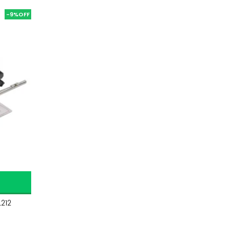
-9%
212