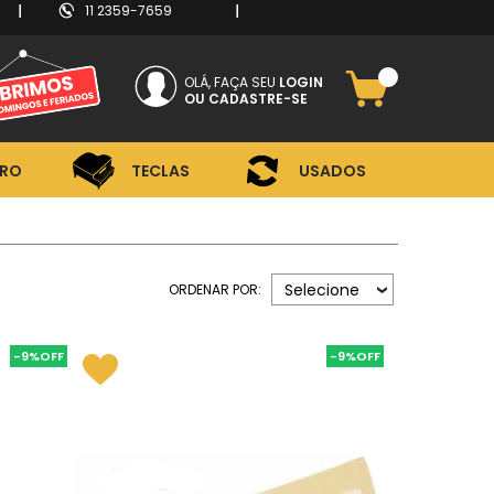
11 2359-7659
RO
TECLAS
USADOS
OLÁ, FAÇA SEU
LOGIN
CADASTRE-SE
RO
TECLAS
USADOS
Selecione
ORDENAR POR:
-9%
-9%