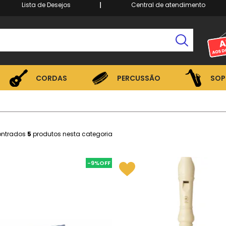
Lista de Desejos
Central de atendimento
CORDAS
PERCUSSÃO
SOP
CORDAS
PERCUSSÃO
SOP
ontrados
5
produtos nesta categoria
-9%