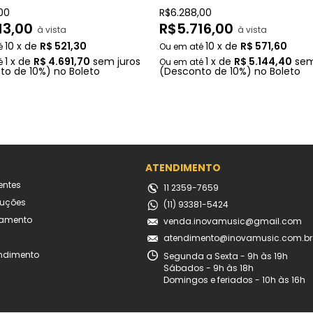
00
R$
6.288,00
13,00
R$
5.716,00
à vista
à vista
10
x
de
R$ 521,30
10
x
de
R$ 571,60
1
x
de
R$ 4.691,70
sem juros
1
x
de
R$ 5.144,40
sem
to
de
10%)
no
Boleto
(Desconto
de
10%)
no
Boleto
ATENDIMENTO
entes
11 2359-7659
luções
(11) 93381-5424
amento
venda.inovamusic@gmail.com
atendimento@inovamusic.com.br
endimento
Segunda a Sexta - 9h às 19h
Sábados - 9h às 18h
Domingos e feriados - 10h às 16h