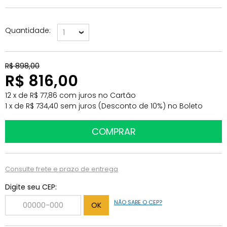
Quantidade
1
R$ 898,00
R$ 816,00
12
x
de
R$ 77,86
com juros
no
Cartão
1
x
de
R$ 734,40
sem juros
(Desconto
de
10%)
no
Boleto
Consulte frete e prazo de entrega
Digite seu CEP:
NÃO SABE O CEP?