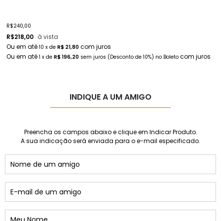
R$
240,00
R
R$
218,00
à vista
10
x
de
R$ 21,80
1
x
de
R$ 196,20
sem juros
(Desconto
de
10%)
no
Boleto
INDIQUE A UM AMIGO
Preencha os campos abaixo e clique em Indicar Produto.
A sua indicação será enviada para o e-mail especificado.